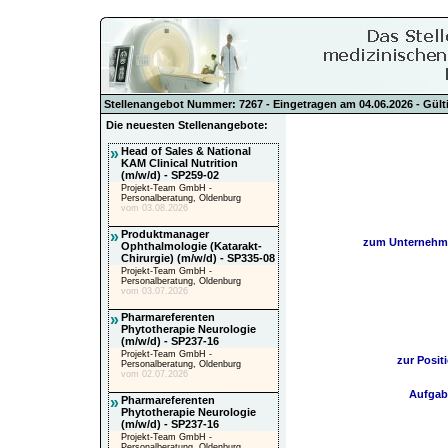
Stellenangebot Nummer: 7267 - Eingetragen am 04.06.2026 - Gülti
Die neuesten Stellenangebote:
»
Head of Sales & National
KAM Clinical Nutrition
(m/w/d) - SP259-02
Projekt-Team GmbH -
Personalberatung, Oldenburg
vom 03.08.2026
»
Produktmanager
zum Unternehm
Ophthalmologie (Katarakt-
Chirurgie) (m/w/d) - SP335-08
Projekt-Team GmbH -
Personalberatung, Oldenburg
vom 03.07.2026
»
Pharmareferenten
Phytotherapie Neurologie
(m/w/d) - SP237-16
Projekt-Team GmbH -
zur Posit
Personalberatung, Oldenburg
vom 02.07.2026
Aufgab
»
Pharmareferenten
Phytotherapie Neurologie
(m/w/d) - SP237-16
Projekt-Team GmbH -
Personalberatung, Oldenburg