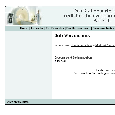
Home
|
Jobsuche
|
Für Bewerber
|
Für Unternehmen
|
Firmenwebsites
Job-Verzeichnis
Verzeichnis:
Hauptverzeichnis
»
Medizin/Pharm
Ergebnisse:
0
Stellenangebote
zurück
Leider wurde
Bitte suchen Sie nach gewünsc
© by MedizInfo®