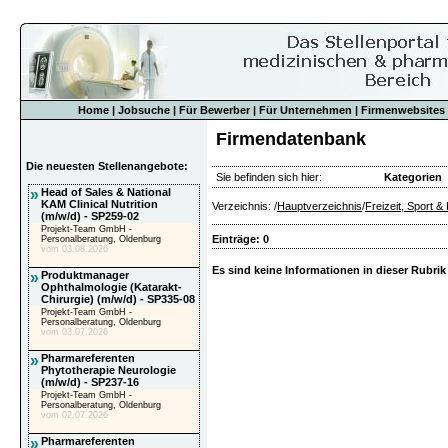
Home
|
Jobsuche
|
Für Bewerber
|
Für Unternehmen
|
Firmenwebsites
Firmendatenbank
Die neuesten Stellenangebote:
Sie befinden sich hier:
Kategorien
»
Head of Sales & National
KAM Clinical Nutrition
Verzeichnis: /
Hauptverzeichnis
/
Freizeit, Sport &
(m/w/d) - SP259-02
Projekt-Team GmbH -
Einträge: 0
Personalberatung, Oldenburg
vom 03.08.2026
Es sind keine Informationen in dieser Rubrik
»
Produktmanager
Ophthalmologie (Katarakt-
Chirurgie) (m/w/d) - SP335-08
Projekt-Team GmbH -
Personalberatung, Oldenburg
vom 03.07.2026
»
Pharmareferenten
Phytotherapie Neurologie
(m/w/d) - SP237-16
Projekt-Team GmbH -
Personalberatung, Oldenburg
vom 02.07.2026
»
Pharmareferenten