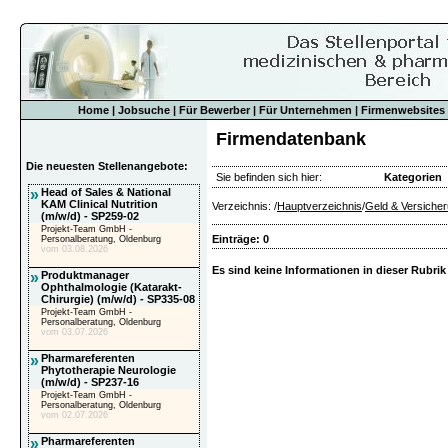
Home
|
Jobsuche
|
Für Bewerber
|
Für Unternehmen
|
Firmenwebsites
Firmendatenbank
Die neuesten Stellenangebote:
Sie befinden sich hier:
Kategorien
»
Head of Sales & National
KAM Clinical Nutrition
Verzeichnis: /
Hauptverzeichnis
/
Geld & Versiche
(m/w/d) - SP259-02
Projekt-Team GmbH -
Einträge: 0
Personalberatung, Oldenburg
vom 03.08.2026
Es sind keine Informationen in dieser Rubrik
»
Produktmanager
Ophthalmologie (Katarakt-
Chirurgie) (m/w/d) - SP335-08
Projekt-Team GmbH -
Personalberatung, Oldenburg
vom 03.07.2026
»
Pharmareferenten
Phytotherapie Neurologie
(m/w/d) - SP237-16
Projekt-Team GmbH -
Personalberatung, Oldenburg
vom 02.07.2026
»
Pharmareferenten