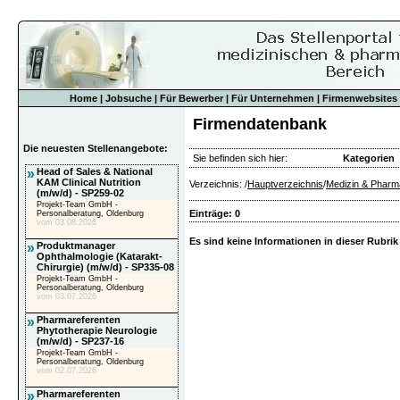
Home
|
Jobsuche
|
Für Bewerber
|
Für Unternehmen
|
Firmenwebsites
Firmendatenbank
Die neuesten Stellenangebote:
Sie befinden sich hier:
Kategorien
»
Head of Sales & National
KAM Clinical Nutrition
Verzeichnis: /
Hauptverzeichnis
/
Medizin & Pharm
(m/w/d) - SP259-02
Projekt-Team GmbH -
Einträge: 0
Personalberatung, Oldenburg
vom 03.08.2026
Es sind keine Informationen in dieser Rubrik
»
Produktmanager
Ophthalmologie (Katarakt-
Chirurgie) (m/w/d) - SP335-08
Projekt-Team GmbH -
Personalberatung, Oldenburg
vom 03.07.2026
»
Pharmareferenten
Phytotherapie Neurologie
(m/w/d) - SP237-16
Projekt-Team GmbH -
Personalberatung, Oldenburg
vom 02.07.2026
»
Pharmareferenten