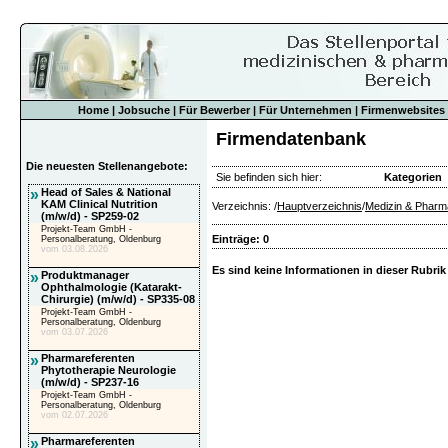
Home
|
Jobsuche
|
Für Bewerber
|
Für Unternehmen
|
Firmenwebsites
Firmendatenbank
Die neuesten Stellenangebote:
Sie befinden sich hier:
Kategorien
»
Head of Sales & National
KAM Clinical Nutrition
Verzeichnis: /
Hauptverzeichnis
/
Medizin & Pharm
(m/w/d) - SP259-02
Projekt-Team GmbH -
Einträge: 0
Personalberatung, Oldenburg
vom 03.08.2026
Es sind keine Informationen in dieser Rubrik
»
Produktmanager
Ophthalmologie (Katarakt-
Chirurgie) (m/w/d) - SP335-08
Projekt-Team GmbH -
Personalberatung, Oldenburg
vom 03.07.2026
»
Pharmareferenten
Phytotherapie Neurologie
(m/w/d) - SP237-16
Projekt-Team GmbH -
Personalberatung, Oldenburg
vom 02.07.2026
»
Pharmareferenten