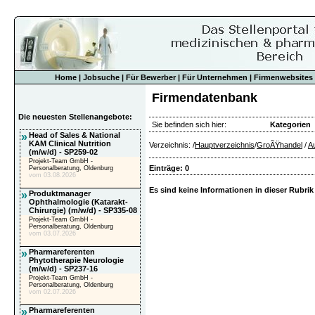
Home
|
Jobsuche
|
Für Bewerber
|
Für Unternehmen
|
Firmenwebsites
Firmendatenbank
Die neuesten Stellenangebote:
Sie befinden sich hier:
Kategorien
»
Head of Sales & National
KAM Clinical Nutrition
Verzeichnis: /
Hauptverzeichnis
/
GroÃŸhandel
/
Au
(m/w/d) - SP259-02
Projekt-Team GmbH -
Einträge: 0
Personalberatung, Oldenburg
vom 03.08.2026
Es sind keine Informationen in dieser Rubrik
»
Produktmanager
Ophthalmologie (Katarakt-
Chirurgie) (m/w/d) - SP335-08
Projekt-Team GmbH -
Personalberatung, Oldenburg
vom 03.07.2026
»
Pharmareferenten
Phytotherapie Neurologie
(m/w/d) - SP237-16
Projekt-Team GmbH -
Personalberatung, Oldenburg
vom 02.07.2026
»
Pharmareferenten