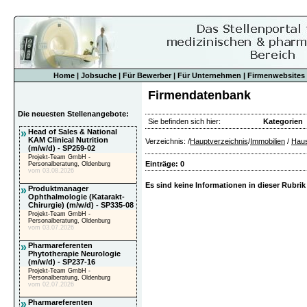
Home
|
Jobsuche
|
Für Bewerber
|
Für Unternehmen
|
Firmenwebsites
Firmendatenbank
Die neuesten Stellenangebote:
Sie befinden sich hier:
Kategorien
»
Head of Sales & National
KAM Clinical Nutrition
Verzeichnis: /
Hauptverzeichnis
/
Immobilien
/
Haus
(m/w/d) - SP259-02
Projekt-Team GmbH -
Einträge: 0
Personalberatung, Oldenburg
vom 03.08.2026
Es sind keine Informationen in dieser Rubrik
»
Produktmanager
Ophthalmologie (Katarakt-
Chirurgie) (m/w/d) - SP335-08
Projekt-Team GmbH -
Personalberatung, Oldenburg
vom 03.07.2026
»
Pharmareferenten
Phytotherapie Neurologie
(m/w/d) - SP237-16
Projekt-Team GmbH -
Personalberatung, Oldenburg
vom 02.07.2026
»
Pharmareferenten