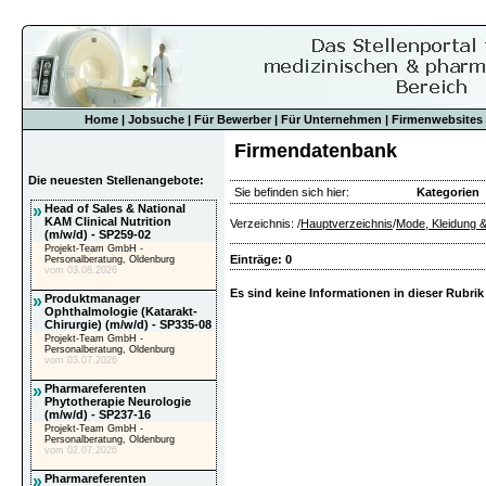
Home
|
Jobsuche
|
Für Bewerber
|
Für Unternehmen
|
Firmenwebsites
Firmendatenbank
Die neuesten Stellenangebote:
Sie befinden sich hier:
Kategorien
»
Head of Sales & National
KAM Clinical Nutrition
Verzeichnis: /
Hauptverzeichnis
/
Mode, Kleidung 
(m/w/d) - SP259-02
Projekt-Team GmbH -
Einträge: 0
Personalberatung, Oldenburg
vom 03.08.2026
Es sind keine Informationen in dieser Rubrik
»
Produktmanager
Ophthalmologie (Katarakt-
Chirurgie) (m/w/d) - SP335-08
Projekt-Team GmbH -
Personalberatung, Oldenburg
vom 03.07.2026
»
Pharmareferenten
Phytotherapie Neurologie
(m/w/d) - SP237-16
Projekt-Team GmbH -
Personalberatung, Oldenburg
vom 02.07.2026
»
Pharmareferenten