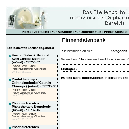
Home
|
Jobsuche
|
Für Bewerber
|
Für Unternehmen
|
Firmenwebsites
Firmendatenbank
Die neuesten Stellenangebote:
Sie befinden sich hier:
Kategorien
»
Head of Sales & National
KAM Clinical Nutrition
Verzeichnis: /
Hauptverzeichnis
/
Mode, Kleidung 
(m/w/d) - SP259-02
Projekt-Team GmbH -
Einträge: 0
Personalberatung, Oldenburg
vom 03.08.2026
Es sind keine Informationen in dieser Rubrik
»
Produktmanager
Ophthalmologie (Katarakt-
Chirurgie) (m/w/d) - SP335-08
Projekt-Team GmbH -
Personalberatung, Oldenburg
vom 03.07.2026
»
Pharmareferenten
Phytotherapie Neurologie
(m/w/d) - SP237-16
Projekt-Team GmbH -
Personalberatung, Oldenburg
vom 02.07.2026
»
Pharmareferenten