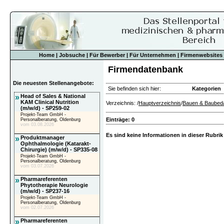
Home
|
Jobsuche
|
Für Bewerber
|
Für Unternehmen
|
Firmenwebsites
Firmendatenbank
Die neuesten Stellenangebote:
Sie befinden sich hier:
Kategorien
»
Head of Sales & National
KAM Clinical Nutrition
Verzeichnis: /
Hauptverzeichnis
/
Bauen & Baubeda
(m/w/d) - SP259-02
Projekt-Team GmbH -
Einträge: 0
Personalberatung, Oldenburg
vom 03.08.2026
Es sind keine Informationen in dieser Rubrik
»
Produktmanager
Ophthalmologie (Katarakt-
Chirurgie) (m/w/d) - SP335-08
Projekt-Team GmbH -
Personalberatung, Oldenburg
vom 03.07.2026
»
Pharmareferenten
Phytotherapie Neurologie
(m/w/d) - SP237-16
Projekt-Team GmbH -
Personalberatung, Oldenburg
vom 02.07.2026
»
Pharmareferenten