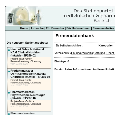
Home
|
Jobsuche
|
Für Bewerber
|
Für Unternehmen
|
Firmenwebsites
Firmendatenbank
Die neuesten Stellenangebote:
Sie befinden sich hier:
Kategorien
»
Head of Sales & National
KAM Clinical Nutrition
Verzeichnis: /
Hauptverzeichnis
/
Beratung, Recht 
(m/w/d) - SP259-02
Projekt-Team GmbH -
Einträge: 0
Personalberatung, Oldenburg
vom 03.08.2026
Es sind keine Informationen in dieser Rubrik
»
Produktmanager
Ophthalmologie (Katarakt-
Chirurgie) (m/w/d) - SP335-08
Projekt-Team GmbH -
Personalberatung, Oldenburg
vom 03.07.2026
»
Pharmareferenten
Phytotherapie Neurologie
(m/w/d) - SP237-16
Projekt-Team GmbH -
Personalberatung, Oldenburg
vom 02.07.2026
»
Pharmareferenten