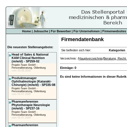
Home
|
Jobsuche
|
Für Bewerber
|
Für Unternehmen
|
Firmenwebsites
Firmendatenbank
Die neuesten Stellenangebote:
Sie befinden sich hier:
Kategorien
»
Head of Sales & National
KAM Clinical Nutrition
Verzeichnis: /
Hauptverzeichnis
/
Beratung, Recht 
(m/w/d) - SP259-02
Projekt-Team GmbH -
Einträge: 0
Personalberatung, Oldenburg
vom 03.08.2026
Es sind keine Informationen in dieser Rubrik
»
Produktmanager
Ophthalmologie (Katarakt-
Chirurgie) (m/w/d) - SP335-08
Projekt-Team GmbH -
Personalberatung, Oldenburg
vom 03.07.2026
»
Pharmareferenten
Phytotherapie Neurologie
(m/w/d) - SP237-16
Projekt-Team GmbH -
Personalberatung, Oldenburg
vom 02.07.2026
»
Pharmareferenten