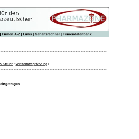
|
Firmen A-Z
|
Links
|
Gehaltsrechner
|
Firmendatenbank
& Steuer
/
WirtschaftsprÃ¼fung
/
 eingetragen