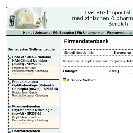
Home
|
Jobsuche
|
Für Bewerber
|
Für Unternehmen
|
Firmenwebsites
Firmendatenbank
Die neuesten Stellenangebote:
Sie befinden sich hier:
Kategorien
»
Head of Sales & National
KAM Clinical Nutrition
Verzeichnis: /
Hauptverzeichnis
/
Computer & Tele
(m/w/d) - SP259-02
Projekt-Team GmbH -
Einträge: 1
Seiten
1
Personalberatung, Oldenburg
vom 03.08.2026
IT Service Nietzsch
»
Produktmanager
Ophthalmologie (Katarakt-
Chirurgie) (m/w/d) - SP335-08
Projekt-Team GmbH -
Personalberatung, Oldenburg
vom 03.07.2026
»
Pharmareferenten
Phytotherapie Neurologie
(m/w/d) - SP237-16
Projekt-Team GmbH -
Personalberatung, Oldenburg
vom 02.07.2026
»
Pharmareferenten