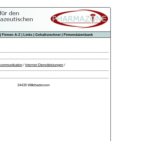
|
Firmen A-Z
|
Links
|
Gehaltsrechner
|
Firmendatenbank
kommunikation
/
Internet-Dienstleistungen
/
34439 Willebadessen