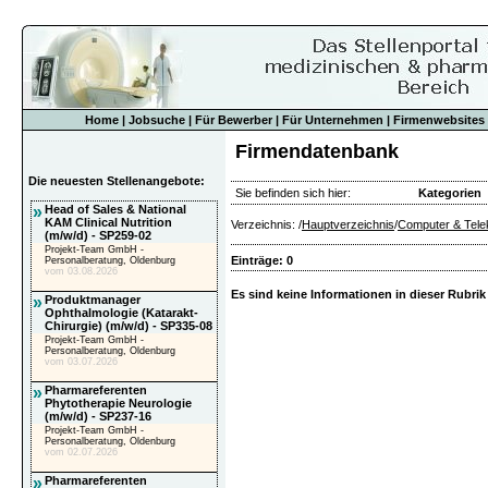
Home
|
Jobsuche
|
Für Bewerber
|
Für Unternehmen
|
Firmenwebsites
Firmendatenbank
Die neuesten Stellenangebote:
Sie befinden sich hier:
Kategorien
»
Head of Sales & National
KAM Clinical Nutrition
Verzeichnis: /
Hauptverzeichnis
/
Computer & Tele
(m/w/d) - SP259-02
Projekt-Team GmbH -
Einträge: 0
Personalberatung, Oldenburg
vom 03.08.2026
Es sind keine Informationen in dieser Rubrik
»
Produktmanager
Ophthalmologie (Katarakt-
Chirurgie) (m/w/d) - SP335-08
Projekt-Team GmbH -
Personalberatung, Oldenburg
vom 03.07.2026
»
Pharmareferenten
Phytotherapie Neurologie
(m/w/d) - SP237-16
Projekt-Team GmbH -
Personalberatung, Oldenburg
vom 02.07.2026
»
Pharmareferenten