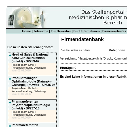
Home
|
Jobsuche
|
Für Bewerber
|
Für Unternehmen
|
Firmenwebsites
Firmendatenbank
Die neuesten Stellenangebote:
Sie befinden sich hier:
Kategorien
»
Head of Sales & National
KAM Clinical Nutrition
Verzeichnis: /
Hauptverzeichnis
/
Druck, Kommuni
(m/w/d) - SP259-02
Projekt-Team GmbH -
Einträge: 0
Personalberatung, Oldenburg
vom 03.08.2026
Es sind keine Informationen in dieser Rubrik
»
Produktmanager
Ophthalmologie (Katarakt-
Chirurgie) (m/w/d) - SP335-08
Projekt-Team GmbH -
Personalberatung, Oldenburg
vom 03.07.2026
»
Pharmareferenten
Phytotherapie Neurologie
(m/w/d) - SP237-16
Projekt-Team GmbH -
Personalberatung, Oldenburg
vom 02.07.2026
»
Pharmareferenten