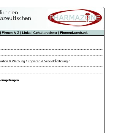
|
Firmen A-Z
|
Links
|
Gehaltsrechner
|
Firmendatenbank
kation & Werbung
/
Kopieren & VervielfÃ¤ltigung
/
 eingetragen