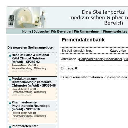
Home
|
Jobsuche
|
Für Bewerber
|
Für Unternehmen
|
Firmenwebsites
Firmendatenbank
Die neuesten Stellenangebote:
Sie befinden sich hier:
Kategorien
»
Head of Sales & National
KAM Clinical Nutrition
Verzeichnis: /
Hauptverzeichnis
/
Einzelhandel
/
Sc
(m/w/d) - SP259-02
Projekt-Team GmbH -
Einträge: 0
Personalberatung, Oldenburg
vom 03.08.2026
Es sind keine Informationen in dieser Rubrik
»
Produktmanager
Ophthalmologie (Katarakt-
Chirurgie) (m/w/d) - SP335-08
Projekt-Team GmbH -
Personalberatung, Oldenburg
vom 03.07.2026
»
Pharmareferenten
Phytotherapie Neurologie
(m/w/d) - SP237-16
Projekt-Team GmbH -
Personalberatung, Oldenburg
vom 02.07.2026
»
Pharmareferenten