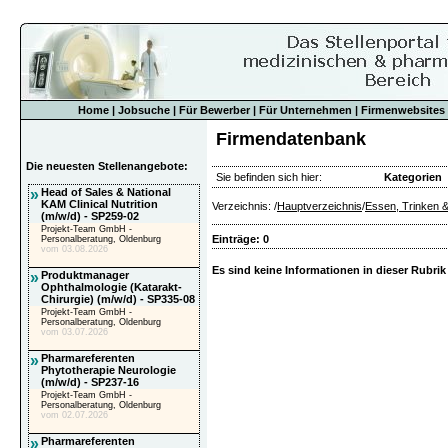
Home
|
Jobsuche
|
Für Bewerber
|
Für Unternehmen
|
Firmenwebsites
Firmendatenbank
Die neuesten Stellenangebote:
Sie befinden sich hier:
Kategorien
»
Head of Sales & National
KAM Clinical Nutrition
Verzeichnis: /
Hauptverzeichnis
/
Essen, Trinken &
(m/w/d) - SP259-02
Projekt-Team GmbH -
Einträge: 0
Personalberatung, Oldenburg
vom 03.08.2026
Es sind keine Informationen in dieser Rubrik
»
Produktmanager
Ophthalmologie (Katarakt-
Chirurgie) (m/w/d) - SP335-08
Projekt-Team GmbH -
Personalberatung, Oldenburg
vom 03.07.2026
»
Pharmareferenten
Phytotherapie Neurologie
(m/w/d) - SP237-16
Projekt-Team GmbH -
Personalberatung, Oldenburg
vom 02.07.2026
»
Pharmareferenten