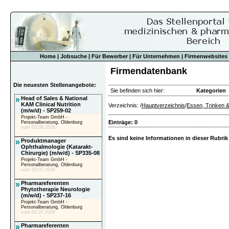
Home
|
Jobsuche
|
Für Bewerber
|
Für Unternehmen
|
Firmenwebsites
Firmendatenbank
Die neuesten Stellenangebote:
Sie befinden sich hier:
Kategorien
»
Head of Sales & National
KAM Clinical Nutrition
Verzeichnis: /
Hauptverzeichnis
/
Essen, Trinken &
(m/w/d) - SP259-02
Projekt-Team GmbH -
Einträge: 0
Personalberatung, Oldenburg
vom 03.08.2026
Es sind keine Informationen in dieser Rubrik
»
Produktmanager
Ophthalmologie (Katarakt-
Chirurgie) (m/w/d) - SP335-08
Projekt-Team GmbH -
Personalberatung, Oldenburg
vom 03.07.2026
»
Pharmareferenten
Phytotherapie Neurologie
(m/w/d) - SP237-16
Projekt-Team GmbH -
Personalberatung, Oldenburg
vom 02.07.2026
»
Pharmareferenten